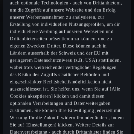
auch optionale Technologien - auch von Drittanbietern,
um die Zugriffe auf unsere Webseite und den Erfolg
Formentor
unserer Werbemassnahmen zu analysieren, zur
Erstellung von individuellen Nutzungsprofilen, um dir
individuellere Werbung auf unseren Webseiten und
Leon
Drittanbieterseiten präsentieren zu können, und zu
eigenen Zwecken Dritter. Diese können auch in
Leon Sportstourer
Ländern ausserhalb der Schweiz und der EU mit
geringerem Datenschutzniveau (z.B. USA) stattfinden,
Born
wobei trotz weitreichender vertraglicher Regelungen
das Risiko des Zugriffs staatlicher Behörden und
eingeschränkter Rechtsbehelfsmöglichkeiten nicht
Ateca
auszuschliessen ist. Sie helfen uns, wenn Sie auf [Alle
Cookies akzeptieren] klicken und damit diesen
optionalen Verarbeitungen und Datenweitergaben
zustimmen. Sie können Ihre Einwilligung jederzeit mit
Konfigurator
Wirkung für die Zukunft widerrufen oder ändern, indem
Sie auf [Einstellungen] klicken. Weitere Details zur
Aktuelle Angbote
Datenverarbeitung - auch durch Drittanbieter finden Sie