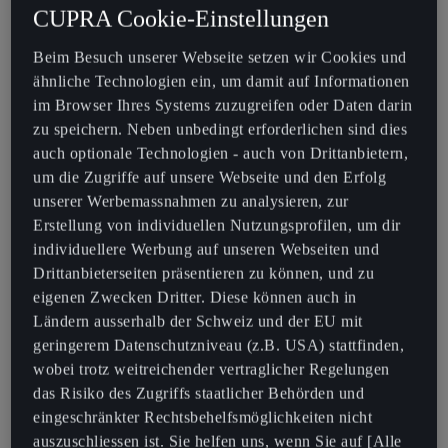
CUPRA KONTAKTAUFNAHME
CUPRA Cookie-Einstellungen
Hast du Fragen, Anregungen oder wünscht du
Beim Besuch unserer Webseite setzen wir Cookies und
noch weitere Informationen?
ähnliche Technologien ein, um damit auf Informationen
im Browser Ihres Systems zuzugreifen oder Daten darin
zu speichern. Neben unbedingt erforderlichen sind dies
TOTALMOBIL
auch optionale Technologien - auch von Drittanbietern,
um die Zugriffe auf unsere Webseite und den Erfolg
Kontaktiere uns telefonisch 24 Stunden am Tag und
unserer Werbemassnahmen zu analysieren, zur
365 Tage im Jahr.
Erstellung von individuellen Nutzungsprofilen, um dir
Ausland: +41 44 846 14 14
individuellere Werbung auf unseren Webseiten und
Drittanbieterseiten präsentieren zu können, und zu
Schweiz: +41 848 024 365
eigenen Zwecken Dritter. Diese können auch in
Ländern ausserhalb der Schweiz und der EU mit
geringerem Datenschutzniveau (z.B. USA) stattfinden,
KONTAKT CUPRA PARTNER
wobei trotz weitreichender vertraglicher Regelungen
das Risiko des Zugriffs staatlicher Behörden und
Kontaktiere uns per Kontaktformular.
eingeschränkter Rechtsbehelfsmöglichkeiten nicht
Kontaktformular
auszuschliessen ist. Sie helfen uns, wenn Sie auf [Alle