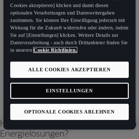
Cookies akzeptieren] klicken und damit diesen
optionalen Verarbeitungen und Datenweitergaben
TELEFONISCHER KONTAKT
zustimmen. Sie können Ihre Einwilligung jederzeit mit
Wirkung für die Zukunft widerrufen oder ändern, indem
Kontaktiere uns telefonisch von 08.00 Uhr bis 22.00
Sie auf [Einstellungen] klicken. Weitere Details zur
Uhr unter:
Datenverarbeitung - auch durch Drittanbieter finden Sie
0800 092 010
in unseren
Cookie Richtlinien.
ALLE COOKIES AKZEPTIEREN
KONTAKT CUPRA IMPORTEUR
Kontaktiere uns per Kontaktformular.
EINSTELLUNGEN
Kontaktformular
OPTIONALE COOKIES ABLEHNEN
Hast du Fragen rund um das Thema
Energielösungen?