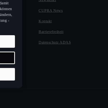
 damit
 können
CUPRA News
 ändern,
tung -
Kontakt
Barrierefreiheit
gebote
Datenschutz ADAS