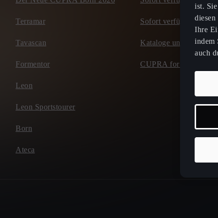
ist. Si
diesen
Terramar
Sofort verfügbare Occa
Ihre E
indem S
Tavascan
Kataloge und Preisliste
auch du
Formentor
CUPRA for Business
Leon
Leon Sportstourer
Born
Ateca