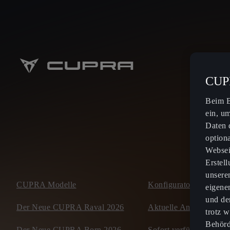
CUPR
Beim B
ein, u
Daten 
option
Websei
Erstel
unsere
CUPRA Modelle
Konfigurator
eigene
und de
Der Neue CUPRA Raval 2026
Aktuelle Angbote
trotz w
Behörd
Der Neue CUPRA Born 2026
Sofort verfügbare Neu