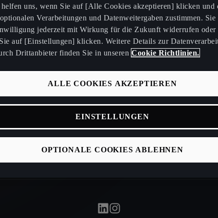
e helfen uns, wenn Sie auf [Alle Cookies akzeptieren] klicken und
 optionalen Verarbeitungen und Datenweitergaben zustimmen. Sie
sionen
OTA Updates
inwilligung jederzeit mit Wirkung für die Zukunft widerrufen oder
ie auf [Einstellungen] klicken. Weitere Details zur Datenverarbei
n
CUPRA Care
rch Drittanbieter finden Sie in unseren
Cookie Richtlinien.
Handbücher
ALLE COOKIES AKZEPTIEREN
Saisonale An
Zubehörshop
EINSTELLUNGEN
FAQ
OPTIONALE COOKIES ABLEHNEN