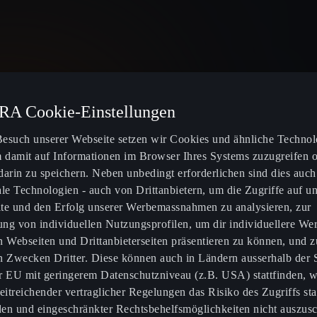
A Cookie-Einstellungen
esuch unserer Webseite setzen wir Cookies und ähnliche Technol
m damit auf Informationen im Browser Ihres Systems zuzugreifen 
Switzerland
darin zu speichern. Neben unbedingt erforderlichen sind dies auch
ale Technologien - auch von Drittanbietern, um die Zugriffe auf u
te und den Erfolg unserer Werbemassnahmen zu analysieren, zur
lung von individuellen Nutzungsprofilen, um dir individuellere We
n Webseiten und Drittanbieterseiten präsentieren zu können, und z
Elektro Modelle
My CUPRA
n Zwecken Dritter. Diese können auch in Ländern ausserhalb der
r EU mit geringerem Datenschutzniveau (z.B. USA) stattfinden, 
Ladelösungen & Energie
Nutzungshinw
eitreichender vertraglicher Regelungen das Risiko des Zugriffs sta
en und eingeschränkter Rechtsbehelfsmöglichkeiten nicht auszusc
wagen
CUPRA Conn