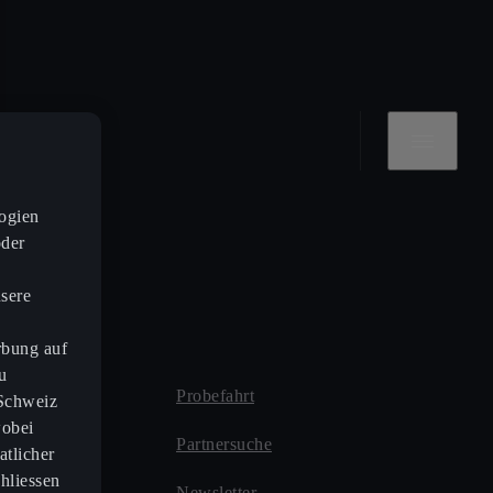
ogien
oder
nsere
rbung auf
u
Probefahrt
 Schweiz
wobei
eise
Partnersuche
atlicher
hliessen
ect
Newsletter