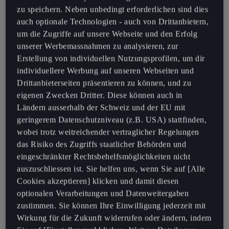
zu speichern. Neben unbedingt erforderlichen sind dies
CUPRA BRAND
auch optionale Technologien - auch von Drittanbietern,
Martorell (Barcelona) ist der Ort, an dem die CUPRA Magie
um die Zugriffe auf unsere Webseite und den Erfolg
geschieht. Die im Jahr 2018 gegründete Marke hat dort
unserer Werbemassnahmen zu analysieren, zur
ihren Hauptsitz sowie eine Rennwagenwerkstatt. Bereits
Erstellung von individuellen Nutzungsprofilen, um dir
heute verfügt CUPRA über ein weltweites Netz
individuellere Werbung auf unseren Webseiten und
spezialisierter Verkaufspunkte, die die Erfolgsgeschichte
Drittanbieterseiten präsentieren zu können, und zu
der Marke stützen. In den letzten Jahren ging der
eigenen Zwecken Dritter. Diese können auch in
Aufwärtstrend der spanischen Challenger-Brand weiter:
Ländern ausserhalb der Schweiz und der EU mit
Weltweit lieferte CUPRA mehr als 500.000 Fahrzeuge aus
geringerem Datenschutzniveau (z.B. USA) stattfinden,
und beweist, wie Elektrifizierung und Sportlichkeit
wobei trotz weitreichender vertraglicher Regelungen
harmonieren.
das Risiko des Zugriffs staatlicher Behörden und
eingeschränkter Rechtsbehelfsmöglichkeiten nicht
auszuschliessen ist. Sie helfen uns, wenn Sie auf [Alle
Cookies akzeptieren] klicken und damit diesen
optionalen Verarbeitungen und Datenweitergaben
zustimmen. Sie können Ihre Einwilligung jederzeit mit
Wirkung für die Zukunft widerrufen oder ändern, indem