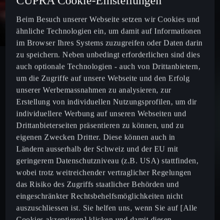
CUPRA Cookie-Einstellungen
Beim Besuch unserer Webseite setzen wir Cookies und
ähnliche Technologien ein, um damit auf Informationen
im Browser Ihres Systems zuzugreifen oder Daten darin
zu speichern. Neben unbedingt erforderlichen sind dies
Attraktive CUPRA Occasionen zu Top-Konditionen:
auch optionale Technologien - auch von Drittanbietern,
Profitieren Sie von 0.30%¹ Leasing mit LeasingPLUS
um die Zugriffe auf unsere Webseite und den Erfolg
Advanced bei teilnehmenden CUPRA Approved Partnern.
unserer Werbemassnahmen zu analysieren, zur
Erstellung von individuellen Nutzungsprofilen, um dir
individuellere Werbung auf unseren Webseiten und
Drittanbieterseiten präsentieren zu können, und zu
eigenen Zwecken Dritter. Diese können auch in
Ländern ausserhalb der Schweiz und der EU mit
geringerem Datenschutzniveau (z.B. USA) stattfinden,
wobei trotz weitreichender vertraglicher Regelungen
das Risiko des Zugriffs staatlicher Behörden und
eingeschränkter Rechtsbehelfsmöglichkeiten nicht
auszuschliessen ist. Sie helfen uns, wenn Sie auf [Alle
Cookies akzeptieren] klicken und damit diesen