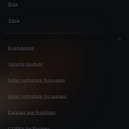
Born
Ateca
Konfigurator
Aktuelle Angbote
Sofort verfügbare Neuwagen
Sofort verfügbare Occasionen
Kataloge und Preislisten
CUPRA for Business