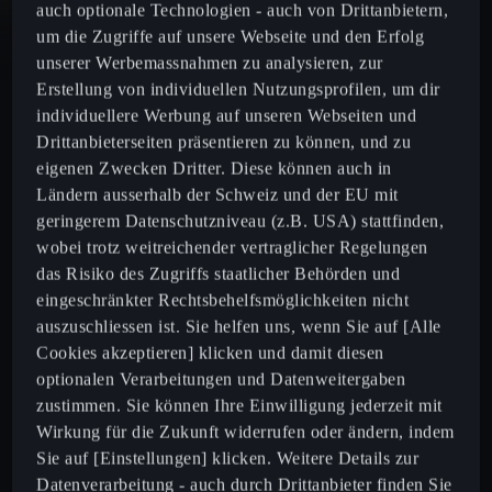
auch optionale Technologien - auch von Drittanbietern,
um die Zugriffe auf unsere Webseite und den Erfolg
Formentor
unserer Werbemassnahmen zu analysieren, zur
Erstellung von individuellen Nutzungsprofilen, um dir
individuellere Werbung auf unseren Webseiten und
Leon
Drittanbieterseiten präsentieren zu können, und zu
eigenen Zwecken Dritter. Diese können auch in
Leon Sportstourer
Ländern ausserhalb der Schweiz und der EU mit
geringerem Datenschutzniveau (z.B. USA) stattfinden,
Born
wobei trotz weitreichender vertraglicher Regelungen
das Risiko des Zugriffs staatlicher Behörden und
eingeschränkter Rechtsbehelfsmöglichkeiten nicht
Ateca
auszuschliessen ist. Sie helfen uns, wenn Sie auf [Alle
Cookies akzeptieren] klicken und damit diesen
optionalen Verarbeitungen und Datenweitergaben
zustimmen. Sie können Ihre Einwilligung jederzeit mit
Konfigurator
Wirkung für die Zukunft widerrufen oder ändern, indem
Sie auf [Einstellungen] klicken. Weitere Details zur
Aktuelle Angbote
Datenverarbeitung - auch durch Drittanbieter finden Sie