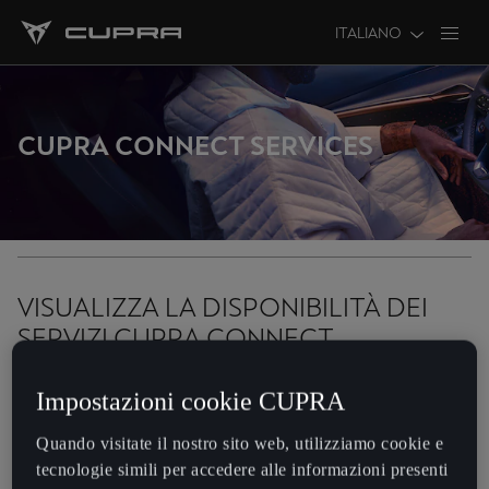
ITALIANO
FILTRI
CUPRA CONNECT SERVICES
VISUALIZZA LA DISPONIBILITÀ DEI
SERVIZI CUPRA CONNECT
Per visualizzare le informazioni sul servizio e i video, fare clic su un
Impostazioni cookie CUPRA
servizio specifico dall’elenco sottostante.
Quando visitate il nostro sito web, utilizziamo cookie e
tecnologie simili per accedere alle informazioni presenti
Safety & Service