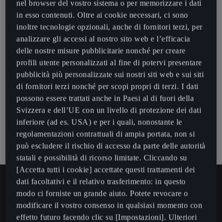
nel browser del vostro sistema o per memorizzare i dati
in esso contenuti. Oltre ai cookie necessari, ci sono
Personalizzazione
Accesso remoto
inoltre tecnologie opzionali, anche di fornitori terzi, per
analizzare gli accessi al nostro sito web e l’efficacia
Personalization
E-Manager (Carica della batteria)
delle nostre misure pubblicitarie nonché per creare
Online Infotainment
profili utente personalizzati al fine di potervi presentare
Piano dati
pubblicità più personalizzate sui nostri siti web e sui siti
Modalità di cura della batteria
Informazioni sul traffico online
CUPRA CONNECT
di fornitori terzi nonché per scopi propri di terzi. I dati
Chiamata di emergenza
possono essere trattati anche in Paesi al di fuori della
Climatizzazione a distanza
Aggiornamenti mappe online
Personalizzazione
CUPRA CONNECT Plus
Svizzera e dell’UE con un livello di protezione dei dati
Chiamata di ripartizione
inferiore (ad es. USA) e per i quali, nonostante le
Orari di Partenza
Calcolo itinerario online
Personalization
Informazioni sul traffico online
regolamentazioni contrattuali di ampia portata, non si
CONNECT
può escludere il rischio di accesso da parte delle autorità
Servizio clienti
Dati di guida
Stazioni di parcheggio
Piano dati
statali e possibilità di ricorso limitate. Cliccando su
Calcolo itinerario online
Personalizzazione
[Accetta tutti i cookie] accettate questi trattamenti dei
Pianificazione del servizio online
posizione di parcheggio
Stazioni di servizio
Chiamata di ripartizione
dati facoltativi e il relativo trasferimento: in questo
Stazioni di parcheggio
Personalization
modo ci forniste un grande aiuto. Potete revocare o
Manutenzione Veicoli Online
Segnali di corno e di svolta
Colonnina di ricarica
Servizio clienti
modificare il vostro consenso in qualsiasi momento con
Stazioni di servizio
Piano dati
effetto futuro facendo clic su [Impostazioni]. Ulteriori
Desideri restare informati sulle
Il CUPRA Store