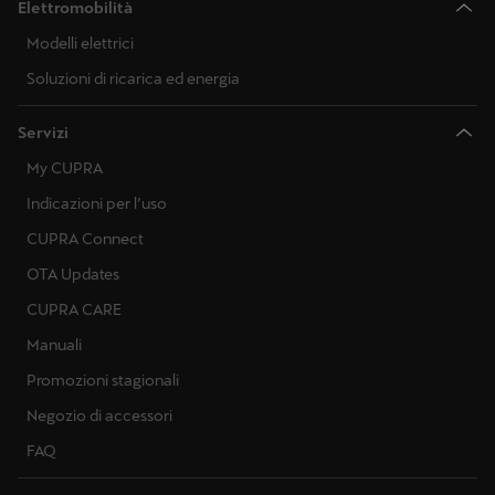
Elettromobilità
Aggiornamenti mappe online
Ventilazione remota
Modelli elettrici
Importazione di destinazione online
Soluzioni di ricarica ed energia
Riscaldatore ausiliario remoto
Importazione itinerario online
Servizi
Informazioni sul traffico online
My CUPRA
Assistente vocale online
Aggiornamenti mappe online
Indicazioni per l’uso
CUPRA Connect
Ricerca POI online
Calcolo itinerario online
OTA Updates
Internet Radio
CUPRA CARE
Stazioni di parcheggio
Manuali
Pianificatore di percorso EV
Stazioni di servizio
Promozioni stagionali
Solar charging
Negozio di accessori
Colonnina di ricarica
FAQ
Protezione della batteria a bassa tensione
Importazione di destinazione online