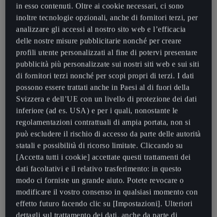
in esso contenuti. Oltre ai cookie necessari, ci sono
MARCHIO CUPRA
inoltre tecnologie opzionali, anche di fornitori terzi, per
analizzare gli accessi al nostro sito web e l’efficacia
Martorell (Barcellona) è il luogo in cui avviene la magia di
delle nostre misure pubblicitarie nonché per creare
CUPRA. Fondato nel 2018, il marchio ha qui la sua sede
profili utente personalizzati al fine di potervi presentare
centrale e un'officina di auto da corsa. Oggi CUPRA
pubblicità più personalizzate sui nostri siti web e sui siti
dispone già di una rete mondiale di punti vendita
di fornitori terzi nonché per scopi propri di terzi. I dati
specializzati che sostengono la storia di successo del
possono essere trattati anche in Paesi al di fuori della
marchio. Negli ultimi anni la tendenza al rialzo dell’audace
Svizzera e dell’UE con un livello di protezione dei dati
marchio spagnolo è proseguita: CUPRA ha consegnato più
inferiore (ad es. USA) e per i quali, nonostante le
di 500.000 veicoli in tutto il mondo, a dimostrazione
regolamentazioni contrattuali di ampia portata, non si
dell’armonia tra elettrificazione e sportività.
può escludere il rischio di accesso da parte delle autorità
statali e possibilità di ricorso limitate. Cliccando su
[Accetta tutti i cookie] accettate questi trattamenti dei
dati facoltativi e il relativo trasferimento: in questo
modo ci forniste un grande aiuto. Potete revocare o
modificare il vostro consenso in qualsiasi momento con
effetto futuro facendo clic su [Impostazioni]. Ulteriori
dettagli sul trattamento dei dati, anche da parte di