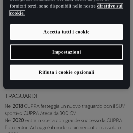
fornitori terzi, sono disponibili nelle nostre
direttive sui
cookie.
Accetta tutti i cookie
Impostazioni
Rifiuta i cookie opzionali
TRAGUARDI
Nel
2018
CUPRA festeggia un nuovo traguardo con il SUV
sportivo CUPRA Ateca da 300 CV.
Nel
2020
entra in scena con grande successo la CUPRA
Formentor. Ad oggi è il modello più venduto in assoluto.