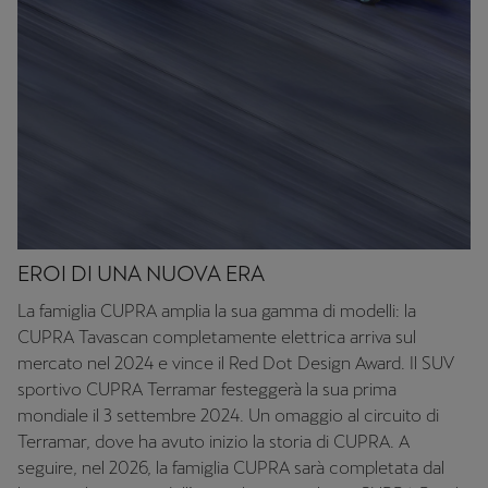
EROI DI UNA NUOVA ERA
La famiglia CUPRA amplia la sua gamma di modelli: la
CUPRA Tavascan completamente elettrica arriva sul
mercato nel 2024 e vince il Red Dot Design Award. Il SUV
sportivo CUPRA Terramar festeggerà la sua prima
mondiale il 3 settembre 2024. Un omaggio al circuito di
Terramar, dove ha avuto inizio la storia di CUPRA. A
seguire, nel 2026, la famiglia CUPRA sarà completata dal