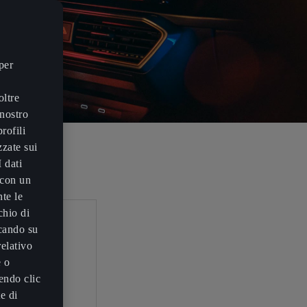
per
oltre
 nostro
rofili
zzate sui
I dati
 con un
nte le
chio di
ccando su
_8090L
relativo
e o
endo clic
a volti a
e di
i svariati