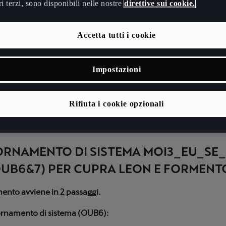
ri terzi, sono disponibili nelle nostre
direttive sui cookie.
ornamento è pensato appositamente per i veicoli CUPRA AT
Accetta tutti i cookie
aprile 2022.**
Impostazioni
Rifiuta i cookie opzionali
RNAMENTO DI SISTEMA MOI3_EU_SE
OUB6&7) PER CUPRA LEON E FORMENT
ento avviene in 2 passaggi.
rnamento di sistema (OUB6):