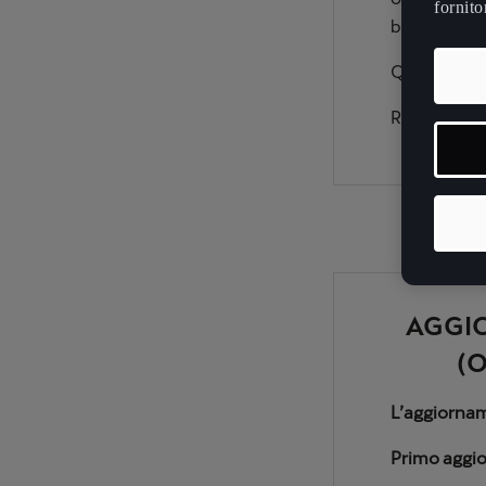
fornito
bug.
Questo aggi
Rilascio da 
AGGIO
(
L’aggiornam
Primo aggio