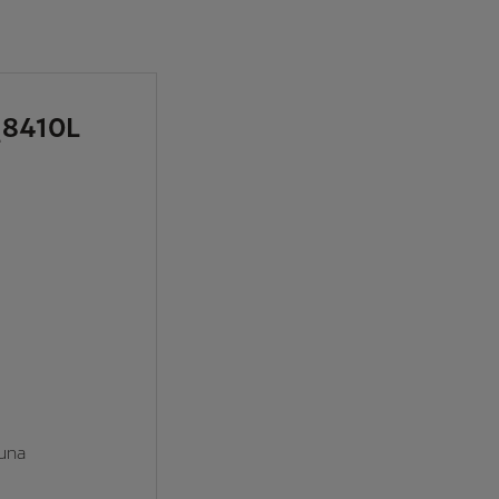
8410L
 una