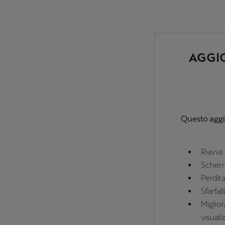
AGGI
Questo aggi
Riavvii
Scher
Perdita
Sfarfa
Miglio
visuali