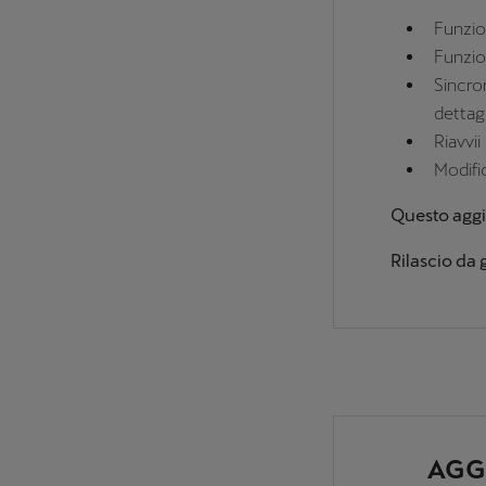
Funzion
Funzio
Sincron
dettagl
Riavvii
Modific
Questo aggi
Rilascio da
AGG