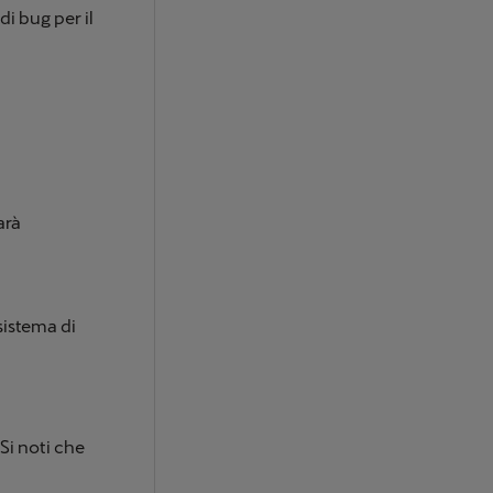
i bug per il
arà
sistema di
Si noti che