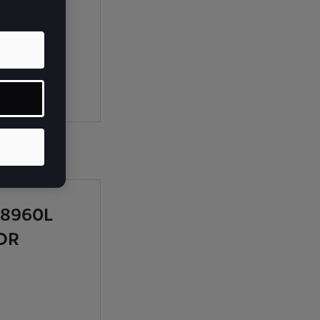
ECA.
_8960L
OR