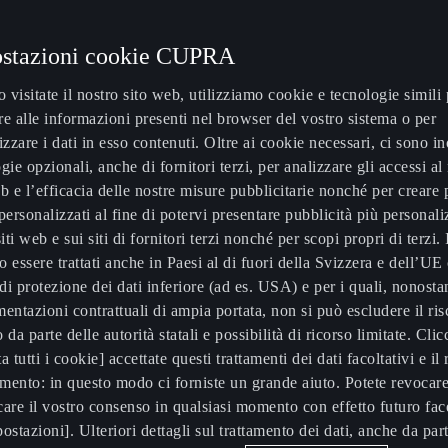
stazioni cookie CUPRA
visitate il nostro sito web, utilizziamo cookie e tecnologie simili 
e alle informazioni presenti nel browser del vostro sistema o per
zare i dati in esso contenuti. Oltre ai cookie necessari, ci sono in
gie opzionali, anche di fornitori terzi, per analizzare gli accessi al
b e l’efficacia delle nostre misure pubblicitarie nonché per creare p
personalizzati al fine di potervi presentare pubblicità più personali
siti web e sui siti di fornitori terzi nonché per scopi propri di terzi. 
 essere trattati anche in Paesi al di fuori della Svizzera e dell’UE
 di protezione dei dati inferiore (ad es. USA) e per i quali, nonosta
entazioni contrattuali di ampia portata, non si può escludere il ris
 da parte delle autorità statali e possibilità di ricorso limitate. Cli
RNAMENTO DI SISTEMA MOI3_EU_SE
a tutti i cookie] accettate questi trattamenti dei dati facoltativi e il 
(OUA9) PER CUPRA ATECA
imento: in questo modo ci forniste un grande aiuto. Potete revocar
are il vostro consenso in qualsiasi momento con effetto futuro fac
iornamento rilasciato offre importanti miglioramenti di sistem
ostazioni]. Ulteriori dettagli sul trattamento dei dati, anche da part
la vostra esperienza utente complessiva tramite la risoluzione d