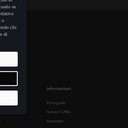
ccando su
relativo
e o
endo clic
e di
Informationi
Prova guida
l’uso
Partner CUPRA
t
Newsletter