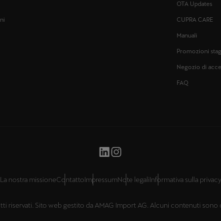
OTA Updates
ni
CUPRA CARE
Manuali
Promozioni stag
Negozio di acce
FAQ
La nostra missione
Contatto
Impressum
Note legali
Informativa sulla privac
ritti riservati. Sito web gestito da AMAG Import AG. Alcuni contenuti son