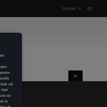
ITALIANO
RTIRE.
per
oltre
 nostro
rofili
zzate sui
I dati
 con un
nte le
chio di