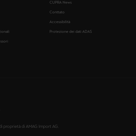
CUPRA News
Conttato
Accessibilità
ionali
Protezione dei dati ADAS
ssori
y
o di proprietà di AMAG Import AG.