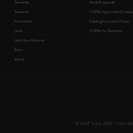
Terramar
Modelli speciali
Tavascan
CUPRA Approved Occasio
Formentor
Cataloghi e Listini Prezzi
Leon
CUPRA for Business
Leon Sportstourer
Born
Ateca
© SEAT, S.A.U. 2026 – Tutti i di