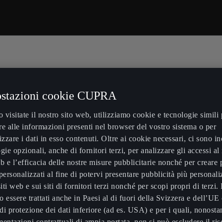
 PROVA. SALITE A BORDO. PA
stazioni cookie CUPRA
visitate il nostro sito web, utilizziamo cookie e tecnologie simili 
e alle informazioni presenti nel browser del vostro sistema o per
zare i dati in esso contenuti. Oltre ai cookie necessari, ci sono in
gie opzionali, anche di fornitori terzi, per analizzare gli accessi al
b e l’efficacia delle nostre misure pubblicitarie nonché per creare p
personalizzati al fine di potervi presentare pubblicità più personali
siti web e sui siti di fornitori terzi nonché per scopi propri di terzi. 
 essere trattati anche in Paesi al di fuori della Svizzera e dell’UE
 di protezione dei dati inferiore (ad es. USA) e per i quali, nonosta
entazioni contrattuali di ampia portata, non si può escludere il ris