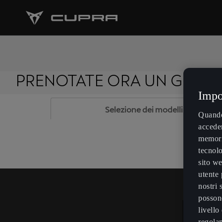
PRENOTATE ORA UN GIRO DI
Impo
Quando 
acceder
memoriz
tecnolo
sito we
utente 
nostri 
possono
livello
regolam