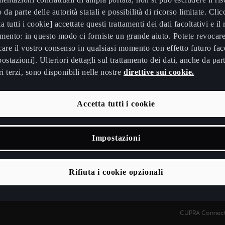
Desideri restare informati sulle
 da parte delle autorità statali e possibilità di ricorso limitate. Cli
novità di CUPRA?
a tutti i cookie] accettate questi trattamenti dei dati facoltativi e il 
imento: in questo modo ci forniste un grande aiuto. Potete revocar
are il vostro consenso in qualsiasi momento con effetto futuro fac
Registrateti qui!
ostazioni]. Ulteriori dettagli sul trattamento dei dati, anche da part
ri terzi, sono disponibili nelle nostre
direttive sui cookie.
Accetta tutti i cookie
Switzerland
Italiano
Impostazioni
Elettromobilità
Servizi
Rifiuta i cookie opzionali
Modelli elettrici
My CUPRA
Soluzioni di ricarica ed energia
Indicazioni per 
CUPRA Connec