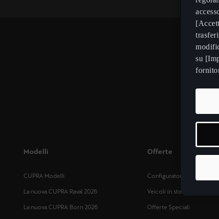
accesso
[Accett
trasfer
modific
su [Imp
fornito
Modelli
Offerte
CUPRA Modelli
Configuratore
La nuova CUPRA Raval 2026
Veicoli in stock
La nuova CUPRA Born 2026
Offerte Speciali