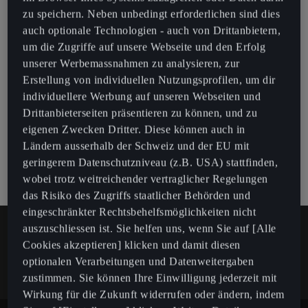
zu speichern. Neben unbedingt erforderlichen sind dies
auch optionale Technologien - auch von Drittanbietern,
ATECA PACK
um die Zugriffe auf unsere Webseite und den Erfolg
unserer Werbemassnahmen zu analysieren, zur
Erstellung von individuellen Nutzungsprofilen, um dir
individuellere Werbung auf unseren Webseiten und
SONDERMODELLE
Drittanbieterseiten präsentieren zu können, und zu
eigenen Zwecken Dritter. Diese können auch in
Ländern ausserhalb der Schweiz und der EU mit
ATECA INICIO
geringerem Datenschutzniveau (z.B. USA) stattfinden,
wobei trotz weitreichender vertraglicher Regelungen
das Risiko des Zugriffs staatlicher Behörden und
eingeschränkter Rechtsbehelfsmöglichkeiten nicht
auszuschliessen ist. Sie helfen uns, wenn Sie auf [Alle
Cookies akzeptieren] klicken und damit diesen
optionalen Verarbeitungen und Datenweitergaben
zustimmen. Sie können Ihre Einwilligung jederzeit mit
Laufend alle CUPRA Neuigkeiten
Wirkung für die Zukunft widerrufen oder ändern, indem
erfahren