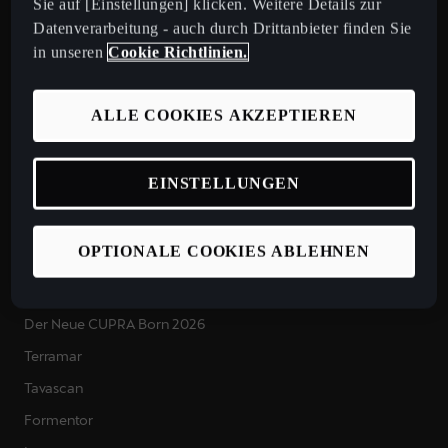
Sie auf [Einstellungen] klicken. Weitere Details zur
Datenverarbeitung - auch durch Drittanbieter finden Sie
in unseren
Cookie Richtlinien.
Hier geht es zur Anmeldung
ALLE COOKIES AKZEPTIEREN
Switzerland
Deutsch
EINSTELLUNGEN
Modelle
OPTIONALE COOKIES ABLEHNEN
CUPRA Modelle
Der Neue CUPRA Raval 2026
Der Neue CUPRA Born 2026
Terramar
Tavascan
Formentor