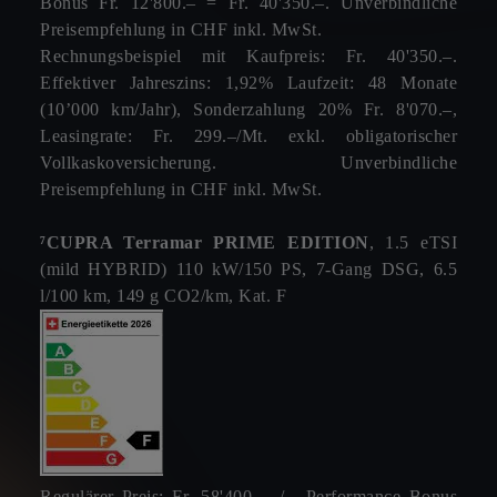
Bonus Fr. 12'800.– = Fr. 40'350.–. Unverbindliche
Preisempfehlung in CHF inkl. MwSt.
Rechnungsbeispiel mit Kaufpreis: Fr. 40'350.–.
Effektiver Jahreszins: 1,92% Laufzeit: 48 Monate
(10’000 km/Jahr), Sonderzahlung 20% Fr. 8'070.–,
Leasingrate: Fr. 299.–/Mt. exkl. obligatorischer
Vollkaskoversicherung. Unverbindliche
Preisempfehlung in CHF inkl. MwSt.
⁷CUPRA Terramar PRIME EDITION
, 1.5 eTSI
(mild HYBRID) 110 kW/150 PS, 7-Gang DSG, 6.5
l/100 km, 149 g CO2/km, Kat. F
Regulärer Preis: Fr. 58'400.– ./. Performance Bonus