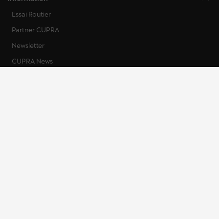
Essai Routier
Partner CUPRA
Newsletter
CUPRA News
Contact
Accessibilité
Protection des données ADAS
À propos
Contact
Impressum