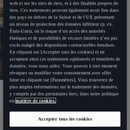
web et sur les sites de tiers, et à des finalités propres de
tiers. Ces traitements peuvent également avoir lieu dans
des pays en dehors de la Suisse et de l’UE présentant
un niveau de protection des données inférieur (p. ex.
États-Unis), où le risque d’un accès des autorités
étatiques et de possibilités de recours limitées n’est pas
exclu malgré des dispositions contractuelles étendues.
En cliquant sur [Accepter tous les cookies] et en
acceptant ainsi ces traitements optionnels et transferts de
données, vous nous aidez. Vous pouvez à tout moment
révoquer ou modifier votre consentement avec effet
futur en cliquant sur [Paramètres]. Vous trouverez de
CUPRA Service
plus amples informations sur le traitement des données,
y compris par des prestataires tiers, dans notre politique
DES RÉPARATIONS PARFAITES
en
matière de cookies.
AVEC TOTALREPAIR.
Accepter tous les cookies