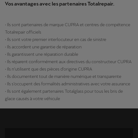
Vos avantages avec les partenaires Totalrepair.
• Ils sont partenaires de marque CUPRA et centres de compétence
Totalrepair officiels
• Ils sont votre premier interlocuteur en cas de sinistre
• Ils accordent une garantie de réparation
• Ils garantissent une réparation durable
• Ils réparent conformément aux directives du constructeur CUPRA
• Ils n’utilisent que des pièces d’origine CUPRA
• Ils documentent tout de manière numérique et transparente
• Ils s’occupent des formalités administratives avec votre assurance
• Ils sont également partenaires Totalglass pour tous les bris de
glace causés à votre véhicule