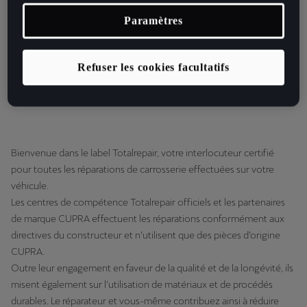
Qu’il s’agisse de rayures sur la carrosserie, de bosses sur la
portière ou de dommages à la peinture, les centres de
Paramètres
compétences Totalrepair officiels vous proposent des
solutions de réparation durables.
Refuser les cookies facultatifs
Trouver un partenaire
Bienvenue dans le label Totalrepair, votre interlocuteur certifié
pour toutes les réparations de carrosserie effectuées sur votre
véhicule.
Les centres de compétence Totalrepair officiels et les partenaires
de marque CUPRA effectuent les réparations conformément aux
directives du constructeur et n’utilisent que des pièces d’origine
CUPRA.
Outre leur engagement en faveur de la qualité et de la longévité, ils
misent également sur l’utilisation de matériaux et de procédés
durables. Le réparateur et vous-même contribuez ainsi à réduire