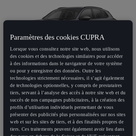
Paramètres des cookies CUPRA
Lorsque vous consultez notre site web, nous utilisons
des cookies et des technologies similaires pour accéder
à des informations dans le navigateur de votre système
CUPRA TERRAMAR
ou pour y enregistrer des données. Outre les
technologies strictement nécessaires, il s’agit également
Un SUV e-HYBRID chargé d’émotions et
de technologies optionnelles, y compris de prestataires
électrisant doté de nouvelles technologies et
tiers, servant à l’analyse des accès à notre site web et du
d’un design impressionnant. Découvrez la
succès de nos campagnes publicitaires, à la création des
CUPRA Terramar en version e-HYBRID avec
profils d’utilisation individuels permettant de vous
une autonomie électrique allant jusqu'à 123 km
présenter des publicités plus personnalisées sur nos sites
ou en version essence.
web et sur les sites de tiers, et à des finalités propres de
tiers. Ces traitements peuvent également avoir lieu dans
Listes de prix