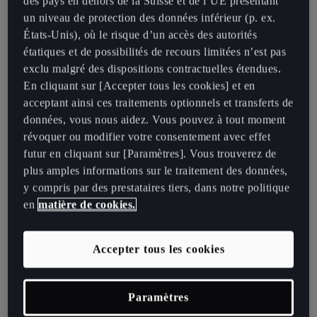
des pays en dehors de la Suisse et de l’UE présentant
un niveau de protection des données inférieur (p. ex.
Catalogue
États-Unis), où le risque d’un accès des autorités
étatiques et de possibilités de recours limitées n’est pas
exclu malgré des dispositions contractuelles étendues.
En cliquant sur [Accepter tous les cookies] et en
acceptant ainsi ces traitements optionnels et transferts de
données, vous nous aidez. Vous pouvez à tout moment
révoquer ou modifier votre consentement avec effet
futur en cliquant sur [Paramètres]. Vous trouverez de
plus amples informations sur le traitement des données,
y compris par des prestataires tiers, dans notre politique
en
matière de cookies.
Accepter tous les cookies
CUPRA TAVASCAN
Un rêve devient réalité. Laissez-vous
Paramètres
convaincre par la nouvelle CUPRA Tavascan