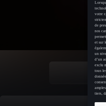
Lorsque
technol
votre s
stricte
de pres
nos cam
permett
et sur 
égaleme
un nive
d’un ac
exclu m
tous le
donnée
consent
amples 
tiers, 