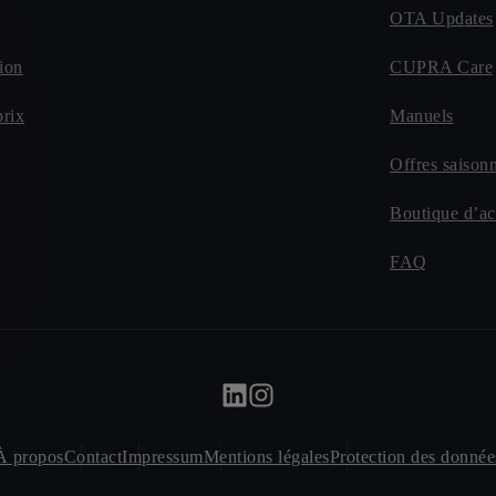
OTA Updates
ion
CUPRA Care
prix
Manuels
Offres saisonn
Boutique d’ac
FAQ
À propos
Contact
Impressum
Mentions légales
Protection des donnée