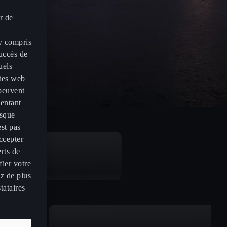
r de
 y compris
succès de
uels
ites web
 peuvent
sentant
isque
est pas
ccepter
erts de
ier votre
z de plus
tataires