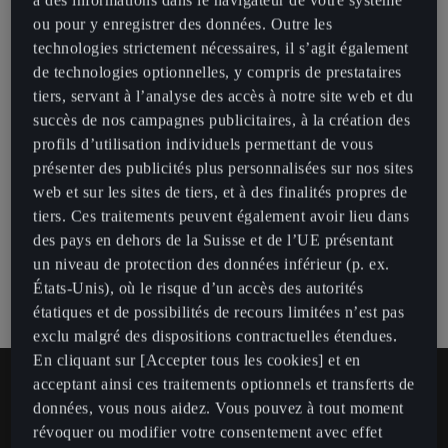
à des informations dans le navigateur de votre système
Safety & Service
ou pour y enregistrer des données. Outre les
technologies strictement nécessaires, il s’agit également
Personnalisation
L’accès à distance
de technologies optionnelles, y compris de prestataires
tiers, servant à l’analyse des accès à notre site web et du
Personalization
E-Manager (charge de la batterie)
Online Infotainment
succès de nos campagnes publicitaires, à la création des
profils d’utilisation individuels permettant de vous
Plan de données
Mode d’entretien de la batterie
présenter des publicités plus personnalisées sur nos sites
Informations sur le trafic en ligne
CUPRA CONNECT
web et sur les sites de tiers, et à des finalités propres de
Appel d’urgence
tiers. Ces traitements peuvent également avoir lieu dans
Télécommande Climatisation
Mises à jour cartographiques en ligne
Personnalisation
CUPRA CONNECT Plus
des pays en dehors de la Suisse et de l’UE présentant
Appel en cas de panne
un niveau de protection des données inférieur (p. ex.
Horaires de départ
Calcul d’itinéraire en ligne
Personalization
Informations sur le trafic en ligne
CONNECT
États-Unis), où le risque d’un accès des autorités
Service à la clientèle
étatiques et de possibilités de recours limitées n’est pas
Données de conduite
Stations de stationnement
Plan de données
Calcul d’itinéraire en ligne
exclu malgré des dispositions contractuelles étendues.
Personnalisation
En cliquant sur [Accepter tous les cookies] et en
Planning d’entretien en ligne
localisation de la place de stationnement
Stations-service
Appel en cas de panne
acceptant ainsi ces traitements optionnels et transferts de
Stations de stationnement
Personalization
données, vous nous aidez. Vous pouvez à tout moment
Entretien en ligne du véhicule
Clignotants de klaxon et de clignotants
Borne de recharge
Service à la clientèle
révoquer ou modifier votre consentement avec effet
Stations-service
Plan de données