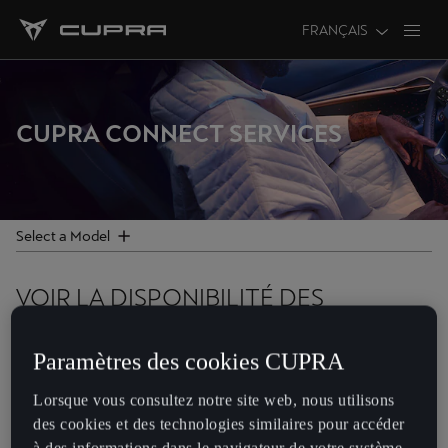
FRANÇAIS
FILTRES
Sélectionner
CUPRA CONNECT SERVICES
Formentor
Born
Select a Model
Leon
VOIR LA DISPONIBILITÉ DES
Leon Sportstourer
SERVICES CUPRA CONNECT
Ateca
Paramètres des cookies CUPRA
Pour voir l’information et les vidéos sur le service, veuillez cliquer
sur un service particulier dans la liste ci-dessous.
Tavascan
Lorsque vous consultez notre site web, nous utilisons
des cookies et des technologies similaires pour accéder
Terramar