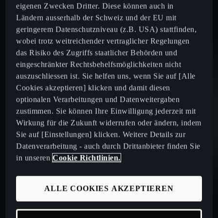
* LeasingPLUS Basic beinhaltet die Dienstleistungen
eigenen Zwecken Dritter. Diese können auch in
Service, bestimmte Flüssigkeiten und Verschleiss.
Ländern ausserhalb der Schweiz und der EU mit
Gültig für sofort verfügbare Fahrzeuge der Marke
geringerem Datenschutzniveau (z.B. USA) stattfinden,
CUPRA (Occasionen >1000km) bei Finanzierung über
wobei trotz weitreichender vertraglicher Regelungen
die AMAG Leasing AG. Gültig für Privatkunden und
das Risiko des Zugriffs staatlicher Behörden und
natürliche Personen mit Firmenkonditionen, sowie
eingeschränkter Rechtsbehelfsmöglichkeiten nicht
Kleingewerbetreibende mit Fuhrpark mit bis zu drei
auszuschliessen ist. Sie helfen uns, wenn Sie auf [Alle
Fahrzeugen. Ausgeschlossen sind: Erdgasmodelle.
Cookies akzeptieren] klicken und damit diesen
Vertragsabschlüsse über Occasionsfahrzeuge bis auf
optionalen Verarbeitungen und Datenweitergaben
Widerruf. Solange Vorrat. Nur bei teilnehmenden
zustimmen. Sie können Ihre Einwilligung jederzeit mit
offiziellen Partnern von CUPRA. Berechnungsbeispiel
Wirkung für die Zukunft widerrufen oder ändern, indem
mit Kaufpreis: CHF 45'000.–. Effektiver Jahreszins
Sie auf [Einstellungen] klicken. Weitere Details zur
LeasingPLUS Basic: 2.47%, Laufzeit: 48 Monate
Datenverarbeitung - auch durch Drittanbieter finden Sie
(15’000 km/Jahr), Sonderzahlung 20%: CHF 9'000.-,
in unseren
Cookie Richtlinien.
Rate Fahrzeug: CHF 347/Mt., Rate LeasingPLUS
Basic: CHF 40.43/Mt. Exkl. obligatorische
ALLE COOKIES AKZEPTIEREN
Vollkaskomotorfahrzeugversicherung.
Das Fahrzeug darf nach Ablauf des Leasingvertrages
nicht älter als 8 Jahre alt sein (Datum erste