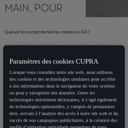
MAIN, POUR
VOUS.
Quel est le concept derrière les créations L.G.R.?
Les lunettes de soleil pour pilote signées L.G.R. puisent leur
inspiration dans l’esprit d'aventure et l’envie de vivre de nouvelles
expériences. Dans les parfums et les couleurs de la riviera italienne.
Paramètres des cookies CUPRA
Dans un après-midi que l’on passe à lire au Muthaiga Country Club
Lorsque vous consultez notre site web, nous utilisons
de Nairobi. Dans l’observation, sous un acacia, du temps qui passe.
des cookies et des technologies similaires pour accéder
Ces visions sont ensuite transposées dans un design.
à des informations dans le navigateur de votre système
ou pour y enregistrer des données. Outre les
Qu’entendez-vous par luxe?
technologies strictement nécessaires, il s’agit également
de technologies optionnelles, y compris de prestataires
Depuis sa création en 2008, notre entreprise n’a cessé de croître,
tiers, servant à l’analyse des accès à notre site web et du
comptant aujourd’hui 15 collaborateurs et trois usines en Italie.
succès de nos campagnes publicitaires, à la création des
Néanmoins, chaque modèle est toujours fabriqué à la main. Cet
profils d’utilisation individuels permettant de vous