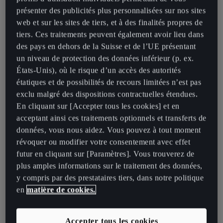
amour pour l’artisanat incarne l’idée que nous nous faisons du luxe.
présenter des publicités plus personnalisées sur nos sites
web et sur les sites de tiers, et à des finalités propres de
Qui porte les lunettes de soleil pour pilote signées L.G.R.?
tiers. Ces traitements peuvent également avoir lieu dans
des pays en dehors de la Suisse et de l’UE présentant
Nous prospérons sur la scène internationale. Des célébrités comme
un niveau de protection des données inférieur (p. ex.
Tom Cruise, Marion Cotillard, Gigi Hadid, Giorgio Armani , entre
États-Unis), où le risque d’un accès des autorités
autres, les portent.
étatiques et de possibilités de recours limitées n’est pas
exclu malgré des dispositions contractuelles étendues.
Inspirées par l’Afrique, manufacturées en Italie. Comment un
En cliquant sur [Accepter tous les cookies] et en
produit à double personnalité peut-il exister?
acceptant ainsi ces traitements optionnels et transferts de
données, vous nous aidez. Vous pouvez à tout moment
Il s’appuie sur une histoire vraie. Une saga familiale alliant héritage
révoquer ou modifier votre consentement avec effet
africain et artisanat italien. Cette double personnalité se reflète
futur en cliquant sur [Paramètres]. Vous trouverez de
dans chaque détail de notre marque et dans chaque nouvelle
plus amples informations sur le traitement des données,
création.
y compris par des prestataires tiers, dans notre politique
en
matière de cookies.
Parlez-nous de votre processus de création.
Le processus commence par des artisans habiles qui sont en
Accepter tous les cookies