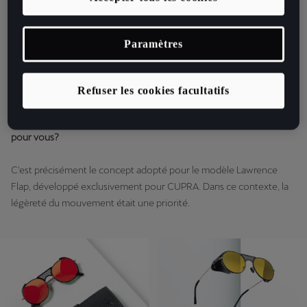
mesure de créer des produits d'une grande qualité, authentiques et
sophistiqués. Les matières premières sont transformées
exclusivement selon des procédés traditionnels, rendant chaque
Paramètres
modèle signé L.G.R. unique. L'acétate est par exemple
minutieusement poli à la main, sans recours aux solvants ni aux
laques, pour créer une optique satinée.
Refuser les cookies facultatifs
La légèreté est une propriété des voitures de course. Qu’en est-il
pour vous?
C'est précisément le concept adopté pour le modèle Lawrence
Flap, développé exclusivement pour CUPRA. Dans ce contexte, la
légèreté du mouvement était une priorité.