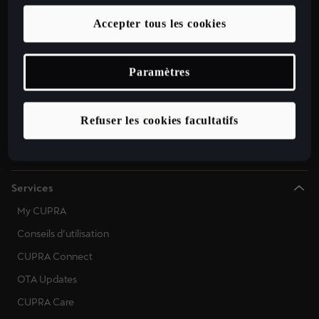
Modèles Spéciaux
Accepter tous les cookies
Cupra Approved Occasion
Catalogues et listes de prix
Paramètres
CUPRA for Business
Mobilité électrique
Refuser les cookies facultatifs
Modèles electrique
Solutions de recharge et énergie
Services
My CUPRA
Conseils d’utilisation
CUPRA Connect
OTA Updates
CUPRA Care