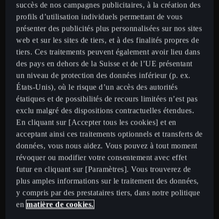
succès de nos campagnes publicitaires, à la création des
Modèles CUPRA
profils d’utilisation individuels permettant de vous
New CUPRA Raval 2026
présenter des publicités plus personnalisées sur nos sites
web et sur les sites de tiers, et à des finalités propres de
Nouvelle CUPRA Born 2026
tiers. Ces traitements peuvent également avoir lieu dans
Terramar
des pays en dehors de la Suisse et de l’UE présentant
Tavascan
un niveau de protection des données inférieur (p. ex.
États-Unis), où le risque d’un accès des autorités
Formentor
étatiques et de possibilités de recours limitées n’est pas
Leon
exclu malgré des dispositions contractuelles étendues.
Leon Sportstourer
En cliquant sur [Accepter tous les cookies] et en
acceptant ainsi ces traitements optionnels et transferts de
Ateca
données, vous nous aidez. Vous pouvez à tout moment
révoquer ou modifier votre consentement avec effet
Offres
futur en cliquant sur [Paramètres]. Vous trouverez de
Configurateur
plus amples informations sur le traitement des données,
Véhicules en stock
y compris par des prestataires tiers, dans notre politique
en
matière de cookies.
Offres spéciales