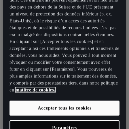
des pays en dehors de la Suisse et de l’UE présentant
Un véhicule électrique à batterie est composé d’éléments de
un niveau de protection des données inférieur (p. ex.
pointe qui offrent une expérience de conduite fluide et exaltante.
États-Unis), où le risque d’un accès des autorités
Voici les principales pièces d’un véhicule électrique à batterie :
étatiques et de possibilités de recours limitées n’est pas
exclu malgré des dispositions contractuelles étendues.
Moteur électrique
En cliquant sur [Accepter tous les cookies] et en
Au cœur d’un véhicule électrique à batterie se trouve son moteur
acceptant ainsi ces traitements optionnels et transferts de
électrique qui convertit l’énergie de la batterie en puissance pour
données, vous nous aidez. Vous pouvez à tout moment
propulser le véhicule. Contrairement aux moteurs traditionnels, les
révoquer ou modifier votre consentement avec effet
véhicules électriques à batterie offrent une accélération
futur en cliquant sur [Paramètres]. Vous trouverez de
instantanée et une conduite d’une douceur impressionnante sans
plus amples informations sur le traitement des données,
avoir besoin d’un moteur à essence.
y compris par des prestataires tiers, dans notre politique
en
matière de cookies.
Bloc-batterie
Le bloc-batterie lithium-ion stocke l’énergie électrique qui alimente
Accepter tous les cookies
le véhicule. Situé bas dans le châssis, il assure la stabilité et améliore
la maniabilité. Ce bloc-batterie, associé à la technologie de
recharge rapide, permet une recharge en un temps record et une
Paramètres