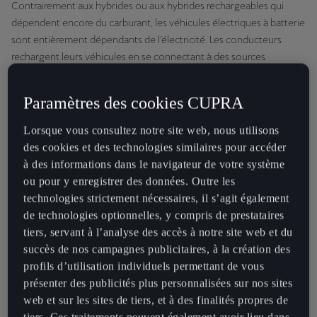
Contrairement aux hybrides ou aux hybrides rechargeables qui
dépendent encore du carburant, les véhicules électriques à batterie
sont entièrement dépendants de l’électricité. Les conducteurs
rechargent leurs véhicules en se connectant à des sources
d’énergie externes, telles qu’un chargeur mural, une prise
domestique ou des stations de recharge publiques, et peuvent ainsi
Paramètres des cookies CUPRA
rouler sans émission.
Lorsque vous consultez notre site web, nous utilisons
CUPRA est à l’avant-garde de cette nouvelle vague en concevant
des cookies et des technologies similaires pour accéder
des véhicules entièrement électriques qui offrent une autonomie
à des informations dans le navigateur de votre système
exceptionnelle, des performances dynamiques et un engagement
ou pour y enregistrer des données. Outre les
en faveur du développement durable. Grâce aux progrès de la
technologies strictement nécessaires, il s’agit également
technologie des batteries et de l’infrastructure de recharge, les
de technologies optionnelles, y compris de prestataires
véhicules électriques à batterie CUPRA sont prêts à redéfinir la
tiers, servant à l’analyse des accès à notre site web et du
conduite performante.
succès de nos campagnes publicitaires, à la création des
profils d’utilisation individuels permettant de vous
Principales caractéristiques et pièces
présenter des publicités plus personnalisées sur nos sites
web et sur les sites de tiers, et à des finalités propres de
d’un véhicule électrique
tiers. Ces traitements peuvent également avoir lieu dans