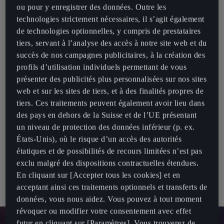
Lorsque les températures sont basses, les batteries des véhicules
ou pour y enregistrer des données. Outre les
électriques peuvent connaître une légère diminution de leur
technologies strictement nécessaires, il s’agit également
autonomie et des temps de charge plus longs. Cependant, les
de technologies optionnelles, y compris de prestataires
véhicules CUPRA sont équipés de systèmes de gestion thermique
tiers, servant à l’analyse des accès à notre site web et du
qui minimisent ces effets, garantissant ainsi une conduite fluide et
succès de nos campagnes publicitaires, à la création des
fiable, même par temps froid.
profils d’utilisation individuels permettant de vous
présenter des publicités plus personnalisées sur nos sites
Grâce aux caractéristiques de la CUPRA telles que le freinage
web et sur les sites de tiers, et à des finalités propres de
régénératif, le pré-conditionnement de la batterie et la charge
tiers. Ces traitements peuvent également avoir lieu dans
optimisée, nos véhicules électriques et hybrides peuvent vous
des pays en dehors de la Suisse et de l’UE présentant
aider à traverser les mois les plus froids sans problème.
un niveau de protection des données inférieur (p. ex.
États-Unis), où le risque d’un accès des autorités
Les défis mentionnés ne sont pas propres aux voitures électriques.
étatiques et de possibilités de recours limitées n’est pas
Les voitures à essence et diesel peuvent également rencontrer des
exclu malgré des dispositions contractuelles étendues.
problèmes d’efficacité par temps froid. La différence essentielle
En cliquant sur [Accepter tous les cookies] et en
réside dans la manière dont nous pouvons optimiser les véhicules
acceptant ainsi ces traitements optionnels et transferts de
électriques pour la conduite hivernale.
données, vous nous aidez. Vous pouvez à tout moment
révoquer ou modifier votre consentement avec effet
futur en cliquant sur [Paramètres]. Vous trouverez de