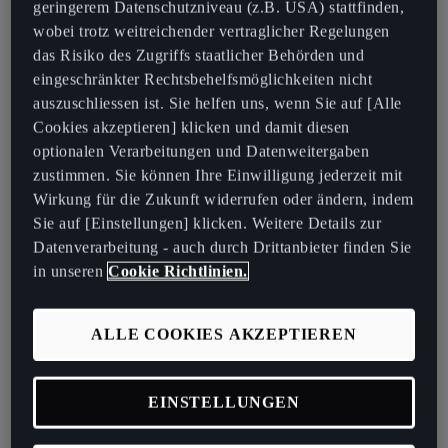
geringerem Datenschutzniveau (z.B. USA) stattfinden,
kommt.
wobei trotz weitreichender vertraglicher Regelungen
das Risiko des Zugriffs staatlicher Behörden und
In Forza Horizon 5 stehen jetzt auch zwei neue Renn-Events unter
eingeschränkter Rechtsbehelfsmöglichkeiten nicht
dem Zeichen von CUPRA. Im Tavascan können die Rennteilnehmer
auszuschliessen ist. Sie helfen uns, wenn Sie auf [Alle
extra Punkte auf der virtuellen Rennstrecke gewinnen, wenn sie
Cookies akzeptieren] klicken und damit diesen
ihre Skills beim Mulegé Town Scramble auf die Probe stellen. Wer
optionalen Verarbeitungen und Datenweitergaben
drei Formentor VZ5 Herausforderungen meistert, schaltet einen
zustimmen. Sie können Ihre Einwilligung jederzeit mit
CUPRA Rennanzug frei, mit dem sich der eigene Avatar von der
Wirkung für die Zukunft widerrufen oder ändern, indem
Masse abhebt.
Sie auf [Einstellungen] klicken. Weitere Details zur
Doch die Kooperation geht noch weiter: Die CUPRA City Garagen
Datenverarbeitung - auch durch Drittanbieter finden Sie
in Mailand, Lissabon, München, Sydney und Mexiko sind mit dabei
in unseren
Cookie Richtlinien.
und werden gebrandete Rennsimulatoren installieren. Die Besucher
haben dann vor Ort die Möglichkeit, selbst in diese aufregende
ALLE COOKIES AKZEPTIEREN
Welt einzutauchen und sich den Herausforderungen von Forza
Horizon 5 zu stellen.
EINSTELLUNGEN