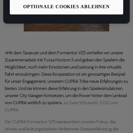
OPTIONALE COOKIES ABLEHNEN
«Mit dem Tavascan und dem Formentor VZ5 vertiefen wir unsere
Zusammenarbeit mit Forza Horizon 5 und geben den Spielern die
Möglichkeit, noch mehr Emotionen und Leistung in ihre virtuelle
Fahrt einzubringen. Diese Kooperation ist ein grossartiges Beispiel
für unser Engagement, unserem CUPRA Tribe neue Erfahrungen zu
bieten. Und sie können diese Erfahrung in den Spielesimulatoren
unserer City Garagen fortsetzen, um die Power hinter dem Lenkrad
von CUPRA wirklich zu spüren»
, so Sven Schuwirth, COO von
CUPRA.
Der CUPRA Formentor VZ5 repräsentiert unseren Fokus, das
reinste und leistungsstärkste Verbrenner-Strassenfahrzeug der