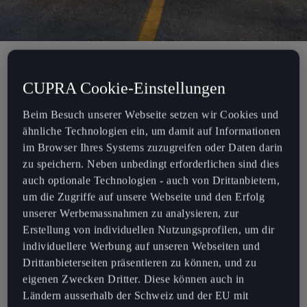
Spieler von Forza Horizon 5, dem virtuellen Racing-Game von
CUPRA Cookie-Einstellungen
Xbox Game Studios und Playground Games, können sich jetzt in
zwei neuen CUPRA Modellen den Rennherausforderungen stellen.
Beim Besuch unserer Webseite setzen wir Cookies und
Wie bereits der CUPRA UrbanRebel Racing Concept stossen nun
ähnliche Technologien ein, um damit auf Informationen
der CUPRA Formentor VZ5 und CUPRA Tavascan zu Forza
im Browser Ihres Systems zuzugreifen oder Daten darin
Horizon 5.
zu speichern. Neben unbedingt erforderlichen sind dies
auch optionale Technologien - auch von Drittanbietern,
Der CUPRA Formentor VZ5 ist ein Ausdruck purer
um die Zugriffe auf unsere Webseite und den Erfolg
Verbrennerleistung, ein Mix aus modernstem Design und
unserer Werbemassnahmen zu analysieren, zur
Spitzenleistung, der die Fahrer bis jenseits ihrer Grenzen gehen
Erstellung von individuellen Nutzungsprofilen, um dir
lässt. Der CUPRA Tavascan, unser erstes vollelektrisches SUV-
individuellere Werbung auf unseren Webseiten und
Coupé, stellt Sportlichkeit und Emotion ins Zentrum des
Drittanbieterseiten präsentieren zu können, und zu
elektrischen Fahrens. Dank der virtuellen Version des Tavascan für
eigenen Zwecken Dritter. Diese können auch in
Forza Horizon 5 haben Gamer schon jetzt die Chance, sich hinter
Ländern ausserhalb der Schweiz und der EU mit
das Steuer dieses Modells zu setzen, bevor es 2024 auf die Strassen