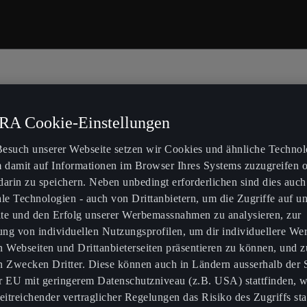
erbrauchs- und Emissionswerte liegen erst mit Abschluss des Typgenehmi
A Cookie-Einstellungen
esuch unserer Webseite setzen wir Cookies und ähnliche Technol
m damit auf Informationen im Browser Ihres Systems zuzugreifen 
darin zu speichern. Neben unbedingt erforderlichen sind dies auch
ale Technologien - auch von Drittanbietern, um die Zugriffe auf u
Laufend alle CUPRA Neuigkeite
te und den Erfolg unserer Werbemassnahmen zu analysieren, zur
lung von individuellen Nutzungsprofilen, um dir individuellere We
erfahren
n Webseiten und Drittanbieterseiten präsentieren zu können, und z
n Zwecken Dritter. Diese können auch in Ländern ausserhalb der
r EU mit geringerem Datenschutzniveau (z.B. USA) stattfinden, 
Hier geht es zur Anmeldung
eitreichender vertraglicher Regelungen das Risiko des Zugriffs sta