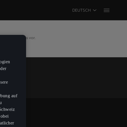
DEUTSCH
gungsverfahrens vor.
ogien
oder
nsere
n
rbung auf
u
 Schweiz
wobei
atlicher