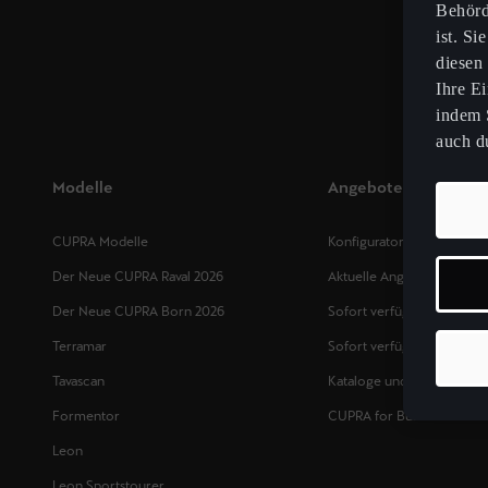
Behörd
ist. Si
diesen
Ihre E
indem S
auch du
Modelle
Angebote
CUPRA Modelle
Konfigurator
Der Neue CUPRA Raval 2026
Aktuelle Angbote
Der Neue CUPRA Born 2026
Sofort verfügbare Neuwa
Terramar
Sofort verfügbare Occasi
Tavascan
Kataloge und Preislisten
Formentor
CUPRA for Business
Leon
Leon Sportstourer