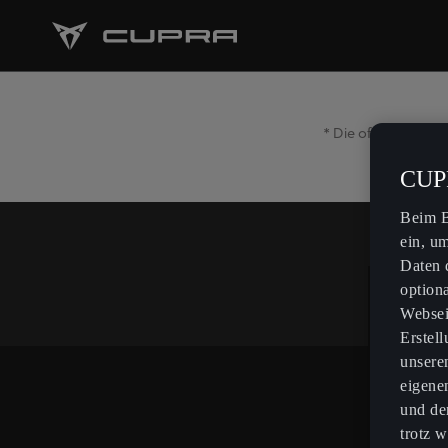
* Die offiziellen V
CUPR
Beim B
ein, u
Daten 
option
Websei
Erstel
unsere
eigene
und de
trotz w