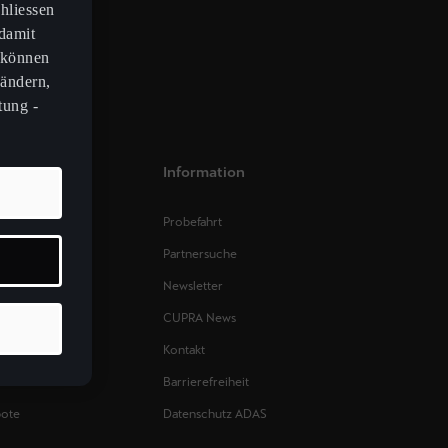
hliessen
 damit
 können
 ändern,
tung -
Information
Probefahrt
se
Partnersuche
t
Newsletter
CUPRA News
Kontakt
Barrierefreiheit
bote
Datenschutz ADAS