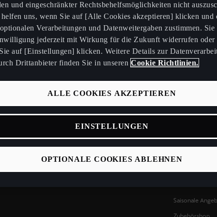
en und eingeschränkter Rechtsbehelfsmöglichkeiten nicht auszusc
e helfen uns, wenn Sie auf [Alle Cookies akzeptieren] klicken und
 optionalen Verarbeitungen und Datenweitergaben zustimmen. Sie
inwilligung jederzeit mit Wirkung für die Zukunft widerrufen oder
Switzerland
Deutsch
ie auf [Einstellungen] klicken. Weitere Details zur Datenverarbei
rch Drittanbieter finden Sie in unseren
Cookie Richtlinien.
Elektromobilität
Services
ALLE COOKIES AKZEPTIEREN
Elektro Modelle
My CUPRA
Ladelösungen & Energie
Nutzungshinwei
EINSTELLUNGEN
gen
CUPRA Connec
onen
OTA Updates
OPTIONALE COOKIES ABLEHNEN
CUPRA Care
Handbücher
Saisonale Ange
Zubehörshop