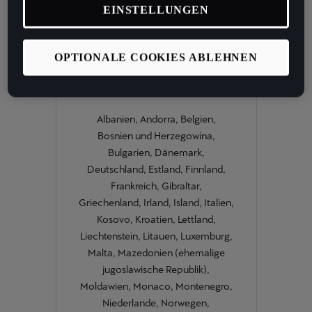
Versionscode verfügt. Den Versionscode kannst du unter «Menü –
EINSTELLUNGEN
Einstellungen – Fahrzeuginformationen» einsehen.
OPTIONALE COOKIES ABLEHNEN
GANZ EUROPA
Albanien, Andorra, Belgien,
Bosnien und Herzegowina,
Bulgarien, Dänemark,
Deutschland, Estland, Finnland,
Frankreich, Gibraltar,
Griechenland, Irland, Island, Italien,
Kosovo, Kroatien, Lettland,
Liechtenstein, Litauen, Luxemburg,
Malta, Mazedonien (ehemalige
jugoslawische Republik),
Moldawien, Monaco, Montenegro,
Niederlande, Norwegen,