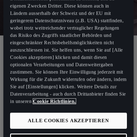
eigenen Zwecken Dritter. Diese können auch in
Ländern ausserhalb der Schweiz und der EU mit
geringerem Datenschutzniveau (z.B. USA) stattfinden,
wobei trotz weitreichender vertraglicher Regelungen
das Risiko des Zugriffs staatlicher Behörden und
eingeschränkter Rechtsbehelfsmöglichkeiten nicht
auszuschliessen ist. Sie helfen uns, wenn Sie auf [Alle
Das aktuelle Kartenmaterial für das
Cookies akzeptieren] klicken und damit diesen
Navigationssystem des CUPRA Born.
optionalen Verarbeitungen und Datenweitergaben
zustimmen. Sie können Ihre Einwilligung jederzeit mit
Stelle sicher, dass du das späteste Karten-Update für dein
Wirkung für die Zukunft widerrufen oder ändern, indem
Navigationssystem hast. Wenn du dein CUPRA-
Sie auf [Einstellungen] klicken. Weitere Details zur
Navigationssoftware aktualisierst, erhältst du die neuesten Updates
Datenverarbeitung - auch durch Drittanbieter finden Sie
für neue Strassen, Routen und POIs in deinem Land.
in unseren
Cookie Richtlinien.
Aktuelle Kartendatenbank: Dezember (P141) – Versionscode 24.12
ALLE COOKIES AKZEPTIEREN
Der Versionscode wird im Format «JJ.MM.» angegeben. Das
Update wird durchgeführt, wenn dein Fahrzeug über einen älteren