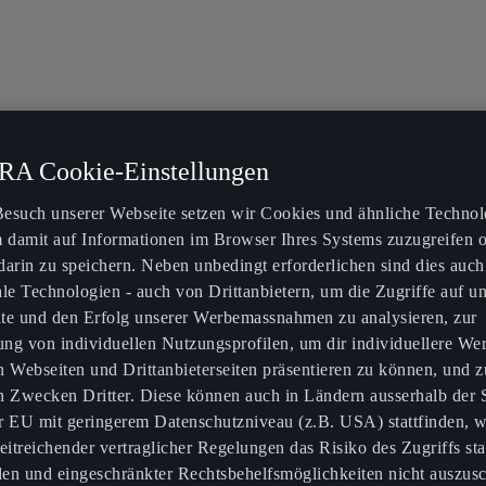
A Cookie-Einstellungen
esuch unserer Webseite setzen wir Cookies und ähnliche Technol
m damit auf Informationen im Browser Ihres Systems zuzugreifen 
darin zu speichern. Neben unbedingt erforderlichen sind dies auch
ale Technologien - auch von Drittanbietern, um die Zugriffe auf u
te und den Erfolg unserer Werbemassnahmen zu analysieren, zur
lung von individuellen Nutzungsprofilen, um dir individuellere We
n Webseiten und Drittanbieterseiten präsentieren zu können, und z
n Zwecken Dritter. Diese können auch in Ländern ausserhalb der
r EU mit geringerem Datenschutzniveau (z.B. USA) stattfinden, 
eitreichender vertraglicher Regelungen das Risiko des Zugriffs sta
en und eingeschränkter Rechtsbehelfsmöglichkeiten nicht auszusc