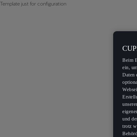
Template just for configuration
CUPR
Beim B
ein, u
Daten 
option
Websei
Erstel
unsere
eigene
und de
trotz w
Behörd