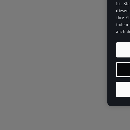
ist. Si
diesen
Ihre E
indem S
auch du