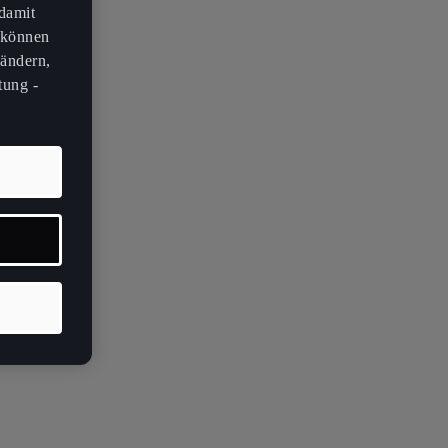
 damit
 können
 ändern,
tung -