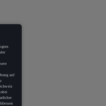
ogien
oder
nsere
rbung auf
u
 Schweiz
wobei
atlicher
hliessen