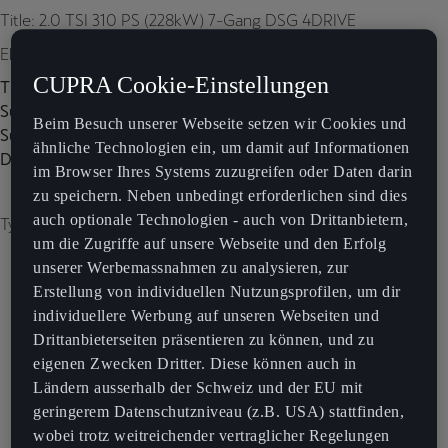
Title: 2.0 TSI 310 PS (228kW) 7-Gang DSG 4DRIVE
Element 1
CUPRA Cookie-Einstellungen
Title:
Subtitle:
Beim Besuch unserer Webseite setzen wir Cookies und
Subtitle 2:
ähnliche Technologien ein, um damit auf Informationen
Description:
im Browser Ihres Systems zuzugreifen oder Daten darin
zu speichern. Neben unbedingt erforderlichen sind dies
auch optionale Technologien - auch von Drittanbietern,
Type of image: carousel
um die Zugriffe auf unsere Webseite und den Erfolg
unserer Werbemassnahmen zu analysieren, zur
Erstellung von individuellen Nutzungsprofilen, um dir
individuellere Werbung auf unseren Webseiten und
Drittanbieterseiten präsentieren zu können, und zu
eigenen Zwecken Dritter. Diese können auch in
Ländern ausserhalb der Schweiz und der EU mit
geringerem Datenschutzniveau (z.B. USA) stattfinden,
wobei trotz weitreichender vertraglicher Regelungen