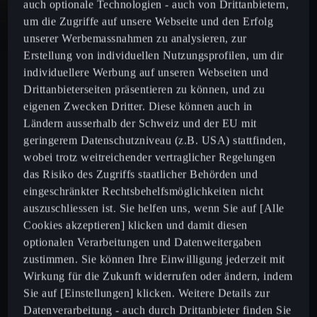
auch optionale Technologien - auch von Drittanbietern,
um die Zugriffe auf unsere Webseite und den Erfolg
Formentor
unserer Werbemassnahmen zu analysieren, zur
Erstellung von individuellen Nutzungsprofilen, um dir
Leon
individuellere Werbung auf unseren Webseiten und
Drittanbieterseiten präsentieren zu können, und zu
eigenen Zwecken Dritter. Diese können auch in
Leon Sportstourer
Ländern ausserhalb der Schweiz und der EU mit
geringerem Datenschutzniveau (z.B. USA) stattfinden,
Born
wobei trotz weitreichender vertraglicher Regelungen
das Risiko des Zugriffs staatlicher Behörden und
Ateca
eingeschränkter Rechtsbehelfsmöglichkeiten nicht
auszuschliessen ist. Sie helfen uns, wenn Sie auf [Alle
Cookies akzeptieren] klicken und damit diesen
optionalen Verarbeitungen und Datenweitergaben
Konfigurator
zustimmen. Sie können Ihre Einwilligung jederzeit mit
Wirkung für die Zukunft widerrufen oder ändern, indem
Aktuelle Angbote
Sie auf [Einstellungen] klicken. Weitere Details zur
Datenverarbeitung - auch durch Drittanbieter finden Sie